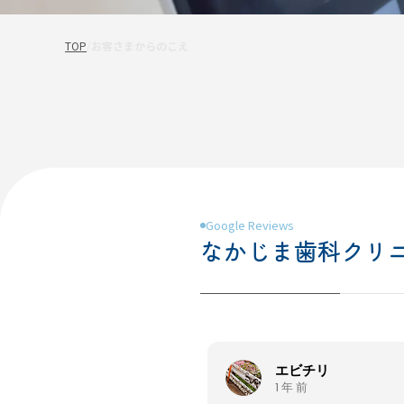
TOP
/
お客さまからのこえ
Google Reviews
なかじま歯科クリ
エビチリ
1 年 前