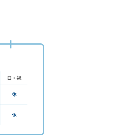
日・祝
休
休