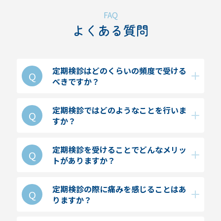
FAQ
よくある質問
定期検診はどのくらいの頻度で受ける
一般的には、3ヶ月から6ヶ月に一度の定期
べきですか？
検診をおすすめしています。個々の口腔状態
やリスクに応じて、歯科医師が最適な頻度を
定期検診ではどのようなことを行いま
提案します。
定期検診では、歯や歯茎の状態をチェック
すか？
し、虫歯や歯周病の早期発見を行います。ま
た、歯石の除去やクリーニング、フッ素塗布
定期検診を受けることで、虫歯や歯周病の早
定期検診を受けることでどんなメリッ
などの予防処置も行います。
トがありますか？
期発見・早期治療が可能となり、重症化を防
ぐことができます。また、口腔内の清潔を保
つことで、全身の健康維持にもつながりま
定期検診の際に痛みを感じることはあ
通常の定期検診では痛みを感じることはほと
す。
りますか？
んどありません。ただし、歯石の除去やクリ
ーニングの際に軽い不快感を感じることがあ