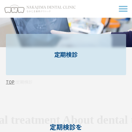
トップページ
当院について
定期検診
スタッフ紹介
医院情報
・アクセス
当院が
選ばれる理由
TOP
/
定期検診
診療の流れ
診療メニュー
親知らず抜歯
治療
お客さま
から
のこえ
 treatment
About dental t
採用情報
顎関節症治療
定期検診を
お知らせ
・ブログ・症例
定期検診