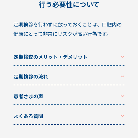
行う必要性について
カウンセリング申込
虫歯治療・根管治療
矯正歯科治療
定期検診を行わずに放っておくことは、口腔内の
ご予約・お問い合わせ
ホワイトニング
健康にとって非常にリスクが高い行為です。
050-1808-7014
入れ歯治療
歯周病治療
定期検査のメリット・デメリット
小児歯科治療
定期検診の流れ
インプラント治療
プライバシーポリシー
ボツリヌス治療
患者さまの声
よくある質問