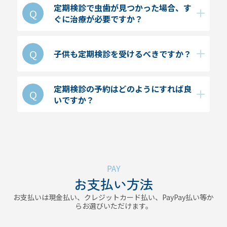
定期検診で虫歯が見つかった場合、す
りますが、歯科医師が丁寧に対応します。
ぐに治療が必要ですか？
虫歯が見つかった場合、進行度に応じて適切
な治療計画を立てます。早期発見であれば、
簡単な治療で済むことが多いです。
はい、お子さまも定期検診を受けることが重
子供も定期検診を受けるべきですか？
要です。乳歯や永久歯の健康を保つために、
定期的なチェックと予防処置が必要です。特
に成長期には、歯並びや噛み合わせの確認も
定期検診の予約はどのようにすれば良
定期検診の予約は、電話やオンライン予約シ
行います。
いですか？
ステムを利用して簡単に行えます。通いやす
い時間帯を考慮して、早めに予約を取ること
をおすすめします。
PAY
お支払い方法
お支払いは現金払い、クレジットカード払い、PayPay払い等か
らお選びいただけます。